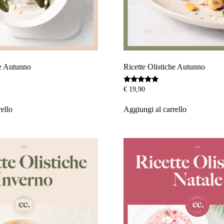
he Autunno
Ricette Olistiche Autunno
Valutato
€
19,90
5.00
su 5
rello
Aggiungi al carrello