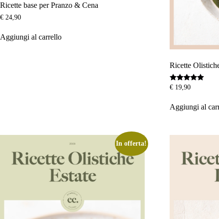
Ricette base per Pranzo & Cena
€
24,90
Aggiungi al carrello
Ricette Olistic
Valutato
€
19,90
5.00
su 5
Aggiungi al car
In offerta!