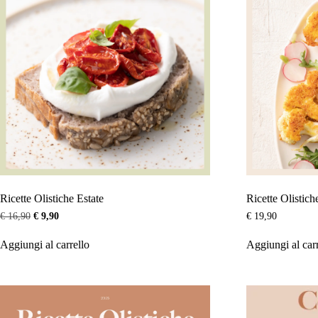
Ricette Olistiche Estate
Ricette Olistich
Il
Il
€
16,90
€
9,90
€
19,90
prezzo
prezzo
originale
attuale
Aggiungi al carrello
Aggiungi al car
era:
è:
€ 16,90.
€ 9,90.