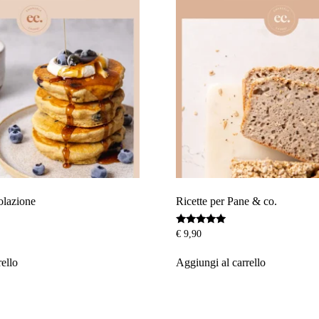
Colazione
Ricette per Pane & co.
Valutato
€
9,90
4.83
su 5
rello
Aggiungi al carrello