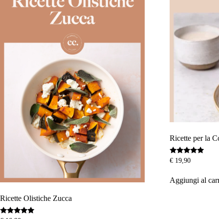
Ricette per la 
Valutato
€
19,90
5.00
su 5
Aggiungi al car
Ricette Olistiche Zucca