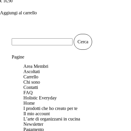
Valutato
€
16,90
5.00
su 5
Aggiungi al carrello
Ricerca
per:
Pagine
Area Membri
Ascoltati
Carrello
Chi sono
Contatti
FAQ
Holistic Everyday
Home
I prodotti che ho creato per te
Il mio account
L’arte di organizzarsi in cucina
Newsletter
Pagamento