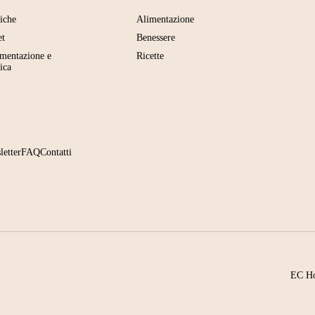
tiche
Alimentazione
et
Benessere
imentazione e
Ricette
ica
letter
FAQ
Contatti
EC Ho