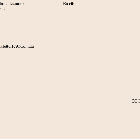
limentazione e
Ricette
stica
sletter
FAQ
Contatti
EC H