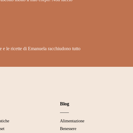
e e le ricette di Emanuela racchiudono tutto
Blog
stiche
Alimentazione
set
Benessere