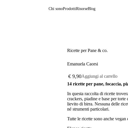
Chi sono
Prodotti
Risorse
Blog
Ricette per Pane & co.
Emanuela Caorsi
€
9,90
Aggiungi al carrello
14 ricette per pane, focaccia, pi
In questa raccolta di ricette trover
crackers, piadine e base per torte
lievito di birra. Nessuna delle rice
né strumenti particolari.
Tutte le ricette sono anche vegan c