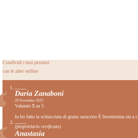
Condividi i tuoi pensieri
Condividi i tuoi pensieri
con le altre stelline
con le altre stelline
Daria Zanaboni
29 Novembre 2025
Valutato
5
su 5
Io ho fatto la schiacciata di grano saraceno È buonissima sia a
(proprietario verificato)
Anastasia