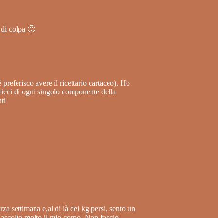
 di colpa 🙂
 preferisco avere il ricettario cartaceo). Ho
pricci di ogni singolo componente della
nti
rza settimana e,al di là dei kg persi, sento un
 ascolto molto il mio corpo. Non faccio