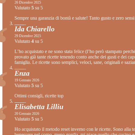
26 Dicembre 2025
Valutato
5
su 5
Sempre una garanzia di bontà e salute! Tanto gusto e zero sensi
Ida Chiarello
29 Dicembre 2025
Valutato
4
su 5
L’ho acquistato e ne sono stata felice (l’ho però stampato perché
provato già tante ricette tenendo conto anche dei gusti e dei ca
famiglia. Le ricette sono semplici, veloci, sane, originali e sazia
Enza
19 Gennaio 2026
Valutato
5
su 5
Ottimi consigli, ricette top
Elisabetta Lilliu
20 Gennaio 2026
Valutato
5
su 5
Ho acquistato il metodo reset inverno con le ricette. Sono alla te
benessere nel corpo, meno gonfia, mi piace quello che cucino e