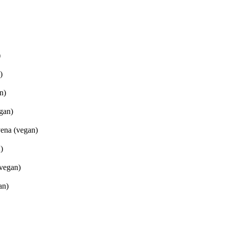
)
)
n)
gan)
vena (vegan)
)
(vegan)
an)