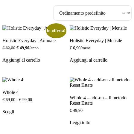
In offerta!
Holistic Everyday | Annuale
Holistic Everyday | Mensile
Il
Il
€
82,80
€
49,90
/anno
€
6,90
/mese
prezzo
prezzo
originale
attuale
Aggiungi al carrello
Aggiungi al carrello
era:
è:
€ 82,80.
€ 49,90.
Whole 4
Whole 4 – add-on – Il metodo
Fascia
€
69,00
-
€
99,00
Reset Estate
di
Questo
prezzo:
€
49,90
Scegli
prodotto
da
ha
€ 69,00
Leggi tutto
più
a
varianti.
€ 99,00
Le