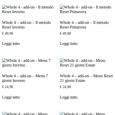
opzioni
possono
essere
scelte
Whole 4 – add-on – Il metodo
Whole 4 – add-on – Il metodo
nella
Reset Inverno
Reset Primavera
pagina
del
€
49,90
€
49,90
prodotto
Leggi tutto
Leggi tutto
Whole 4 – add-on – Menu 7
Whole 4 – add-on – Menu Reset
giorni Inverno
21 giorni Estate
€
14,90
€
24,90
Leggi tutto
Leggi tutto