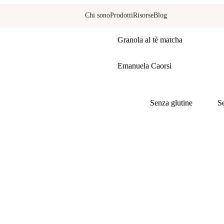
Chi sono
Prodotti
Risorse
Blog
Ricette
Granola al tè matcha
Scritto da
Emanuela Caorsi
Tags:
Senza glutine
Se