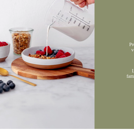
Pr
v
L
fami