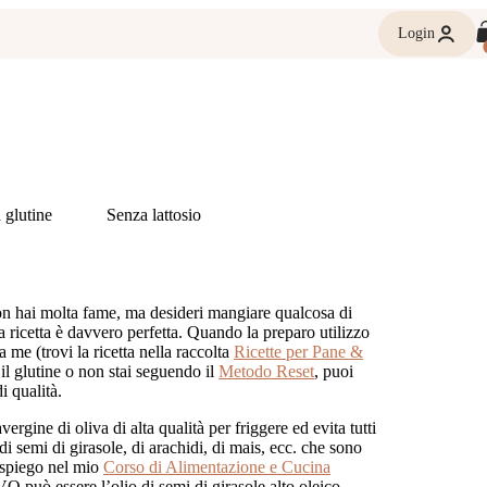
Login
 glutine
Senza lattosio
non hai molta fame, ma desideri mangiare qualcosa di
a ricetta è davvero perfetta. Quando la preparo utilizzo
a me (trovi la ricetta nella raccolta
Ricette per Pane &
il glutine o non stai seguendo il
Metodo Reset
, puoi
i qualità.
ergine di oliva di alta qualità per friggere ed evita tutti
 di semi di girasole, di arachidi, di mais, ecc. che sono
 spiego nel mio
Corso di Alimentazione e Cucina
VO può essere l’olio di semi di girasole alto oleico.