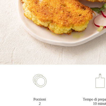
Dati utili
Porzioni
Tempo di prepa
2
10 minut