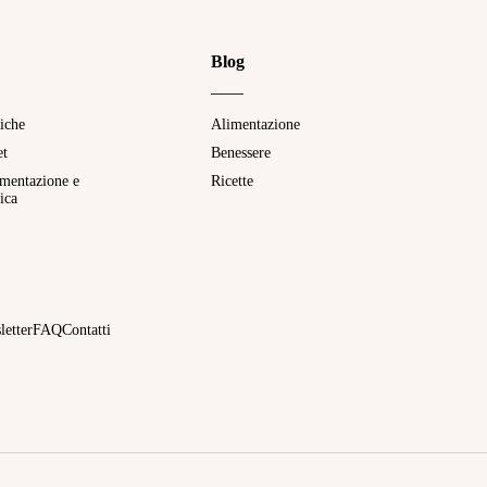
Blog
tiche
Alimentazione
et
Benessere
imentazione e
Ricette
ica
letter
FAQ
Contatti