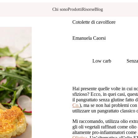
Ricette
Chi sono
Prodotti
Risorse
Blog
Cotolette di cavolfiore
Scritto da
Emanuela Caorsi
Tags:
Low carb
Senza
Hai presente quelle volte in cui 
sfizioso? Ecco, in quei casi, quest
il pangrattato senza glutine fatto d
Co.
), ma se non hai problemi con 
utilizzare un pangrattato classico d
Mi raccomando, utilizza olio extrav
gli oli vegetali raffinati come olio
altamente pro-infiammatori come
Olistica
. Un’alternativa all’olio E