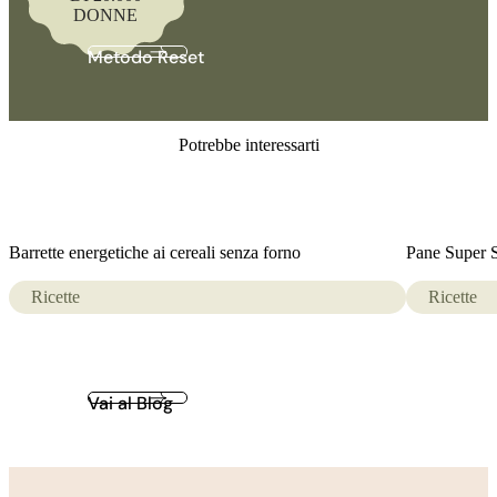
DONNE
Metodo Reset
Potrebbe interessarti
Barrette energetiche ai cereali senza forno
Pane Super S
Ricette
Ricette
Vai al Blog