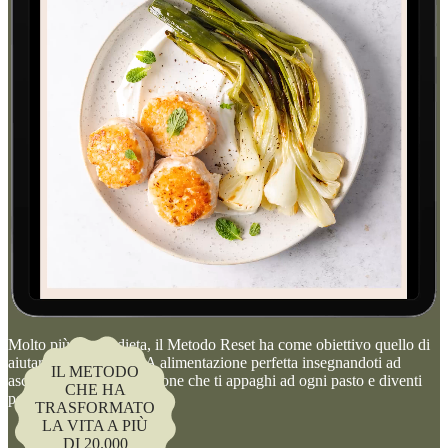
Molto più di una dieta, il Metodo Reset ha come obiettivo quello di
aiutarti a creare la TUA alimentazione perfetta insegnandoti ad
IL METODO
ascoltarti. Un’alimentazione che ti appaghi ad ogni pasto e diventi
CHE HA
per te uno stile di vita.
TRASFORMATO
LA VITA A PIÙ
DI 20.000