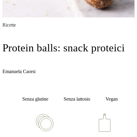
Ricette
Protein balls: snack proteici
Scritto da
Emanuela Caorsi
Tags:
Senza glutine
Senza lattosio
Vegan
Dati utili