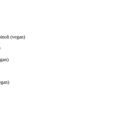
inoli (vegan)
e
egan)
egan)