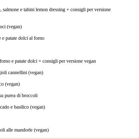
o, salmone e tahini lemon dressing + consigli per versione
noci (vegan)
e patate dolci al forno
forno e patate dolci + consigli per versione vegan
gioli cannellini (vegan)
cco (vegan)
su purea di broccoli
cado e basilico (vegan)
oli alle mandorle (vegan)