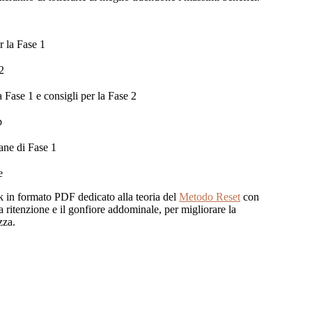
r la Fase 1
2
 Fase 1 e consigli per la Fase 2
p
mane di Fase 1
e
k in formato PDF dedicato alla teoria del
Metodo Reset
con
 la ritenzione e il gonfiore addominale, per migliorare la
zza.