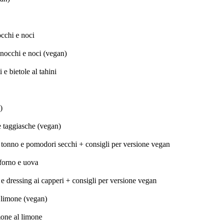
occhi e noci
finocchi e noci (vegan)
 e bietole al tahini
)
ve taggiasche (vegan)
za, tonno e pomodori secchi + consigli per versione vegan
forno e uova
e dressing ai capperi + consigli per versione vegan
e limone (vegan)
mone al limone