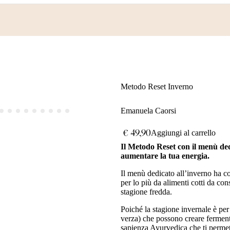
Chi sono
Prodotti
Risorse
Blog
Metodo Reset Inverno
Emanuela Caorsi
€
49,90
Aggiungi al carrello
Il Metodo Reset con il menù
ded
aumentare la tua energia.
Il menù dedicato all’inverno ha co
per lo più da alimenti cotti da con
stagione fredda.
Poiché la stagione invernale è per 
verza) che possono creare fermenta
sapienza Ayurvedica che ti permett