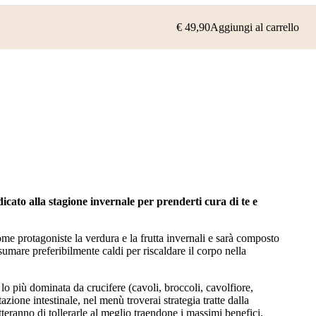
Login
€
49,90
Aggiungi al carrello
icato alla stagione invernale per prenderti cura di te e
me protagoniste la verdura e la frutta invernali e sarà composto
sumare preferibilmente caldi per riscaldare il corpo nella
lo più dominata da crucifere (cavoli, broccoli, cavolfiore,
zione intestinale, nel menù troverai strategia tratte dalla
eranno di tollerarle al meglio traendone i massimi benefici.