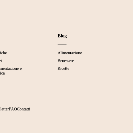
Blog
tiche
Alimentazione
et
Benessere
imentazione e
Ricette
ica
letter
FAQ
Contatti