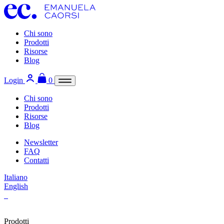
Chi sono
Prodotti
Risorse
Blog
Login
0
Chi sono
Prodotti
Risorse
Blog
Newsletter
FAQ
Contatti
Italiano
English
Prodotti