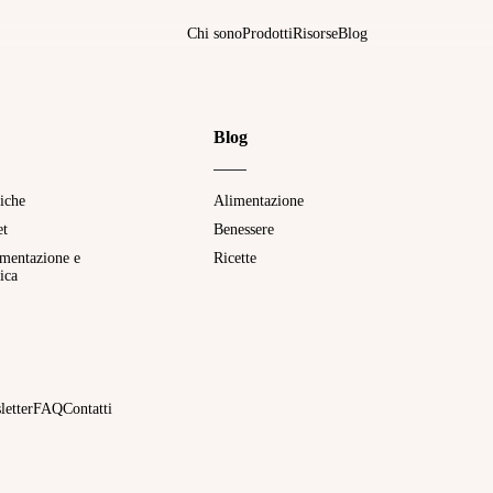
Chi sono
Prodotti
Risorse
Blog
Blog
tiche
Alimentazione
et
Benessere
imentazione e
Ricette
ica
letter
FAQ
Contatti