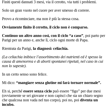
Finiti questi dannati 3 mesi, via il cerotto, via tutti i problemi.
Solo un gran vuoto nel cuore per aver smesso di correre.
Provo a ricominciare, ma non è più la stessa cosa.
Ovviamente finito il cerotto, il ciclo non è comparso.
Continuo un altro anno così, con il ciclo “a caso”
, poi parto per
Parigi per un anno e, anche lì, ciclo ogni morte di Papa.
Rientrata da Parigi,
la diagnosi: celiachia.
(La celiachia inibisce l’assorbimento dei nutrienti ed è spesso la
causa di amenorrea e di aborti spontanei ripetuti, nel caso in cui
non lo sapeste).
In un certo senso sono felice.
Mi dico:
“mangiare senza glutine mi farà tornare normale”.
Eh si, perché
essere senza ciclo
può essere “figo” per due mesi
(ovviamente se sei giovane e non capisci che sia un chiaro segno
che qualcosa non vada nel tuo corpo), poi no, poi
diventa un
incubo.