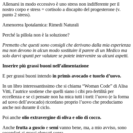
Allenarsi in modo eccessivo è uno stress non indifferente per il
nostro corpo e stress = cortisolo a discapito del progesterone (v.
punto 2 stress).
Amenorrea Ipotalamica: Rimedi Naturali
Perché la pillola non è la soluzione?
Premetto che questi sono consigli che derivano dalla mia esperienza
ma non devono in alcun modo sostituire il parere di un Medico ma
solo darvi spunti per valutare se potete intervenire su alcuni aspetti.
Inserire più grassi buoni nell’alimentazione
E per grassi buoni intendo
in primis avocado e tuorlo d’uovo.
In un libro interessantissimo che si chiama “Woman Code” di Alisa
Vitti, l’autrice sostiene che quelli siano i cibi pro-fertilità per
eccellenza e se ci pensate non ha mica tutti i torti: l’uovo (e la forma
ad uovo dell’avocado) ricordano proprio l’uovo che produciamo
anche noi durante il ciclo.
Poi anche
olio extravergine di oliva e olio di cocco.
Anche
frutta a guscio
e
semi
vanno bene, ma, a mio avviso, sono
secondari ai grassi elencati sopra.