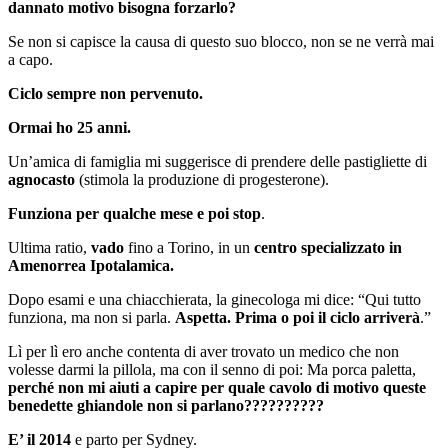
dannato motivo bisogna forzarlo?
Se non si capisce la causa di questo suo blocco, non se ne verrà mai
a capo.
Ciclo sempre non pervenuto.
Ormai ho 25 anni.
Un’amica di famiglia mi suggerisce di prendere delle pastigliette di
agnocasto
(stimola la produzione di progesterone).
Funziona per qualche mese e poi stop
.
Ultima ratio,
vado
fino a Torino, in un
centro specializzato in
Amenorrea Ipotalamica.
Dopo esami e una chiacchierata, la ginecologa mi dice: “Qui tutto
funziona, ma non si parla.
Aspetta. Prima o poi il ciclo arriverà
.”
Lì per lì ero anche contenta di aver trovato un medico che non
volesse darmi la pillola, ma con il senno di poi: Ma porca paletta,
perché non mi aiuti a capire per quale cavolo di motivo queste
benedette ghiandole non si parlano??????????
E’ il 2014
e parto per Sydney.