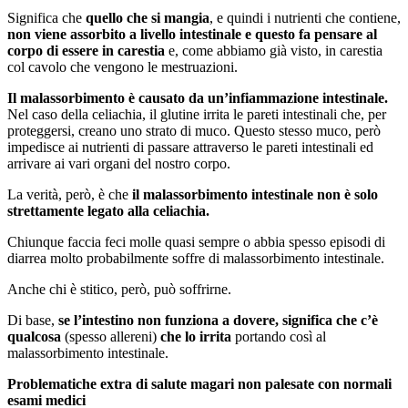
Significa che
quello che si mangia
, e quindi i nutrienti che contiene,
non viene assorbito a livello intestinale e questo fa pensare al
corpo di essere in carestia
e, come abbiamo già visto, in carestia
col cavolo che vengono le mestruazioni.
Il malassorbimento è causato da un’infiammazione intestinale.
Nel caso della celiachia, il glutine irrita le pareti intestinali che, per
proteggersi, creano uno strato di muco. Questo stesso muco, però
impedisce ai nutrienti di passare attraverso le pareti intestinali ed
arrivare ai vari organi del nostro corpo.
La verità, però, è che
il malassorbimento intestinale non è solo
strettamente legato alla celiachia.
Chiunque faccia feci molle quasi sempre o abbia spesso episodi di
diarrea molto probabilmente soffre di malassorbimento intestinale.
Anche chi è stitico, però, può soffrirne.
Di base,
se l’intestino non funziona a dovere, significa che c’è
qualcosa
(spesso allereni)
che lo irrita
portando così al
malassorbimento intestinale.
Problematiche extra di salute magari non palesate con normali
esami medici