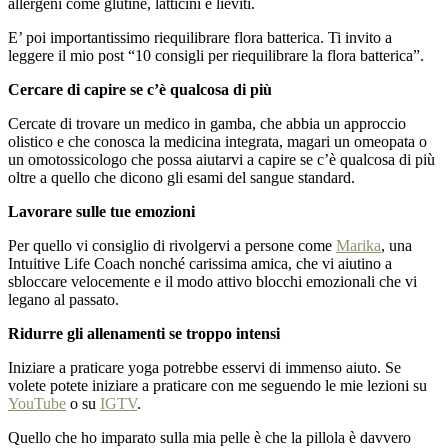
allergeni come glutine, latticini e lieviti.
E’ poi importantissimo riequilibrare flora batterica. Ti invito a
leggere il mio post “10 consigli per riequilibrare la flora batterica”.
Cercare di capire se c’è qualcosa di più
Cercate di trovare un medico in gamba, che abbia un approccio
olistico e che conosca la medicina integrata, magari un omeopata o
un omotossicologo che possa aiutarvi a capire se c’è qualcosa di più
oltre a quello che dicono gli esami del sangue standard.
Lavorare sulle tue emozioni
Per quello vi consiglio di rivolgervi a persone come
Marika
, una
Intuitive Life Coach nonché carissima amica, che vi aiutino a
sbloccare velocemente e il modo attivo blocchi emozionali che vi
legano al passato.
Ridurre gli allenamenti se troppo intensi
Iniziare a praticare yoga potrebbe esservi di immenso aiuto. Se
volete potete iniziare a praticare con me seguendo le mie lezioni su
YouTube
o su
IGTV
.
Quello che ho imparato sulla mia pelle è che la pillola è davvero