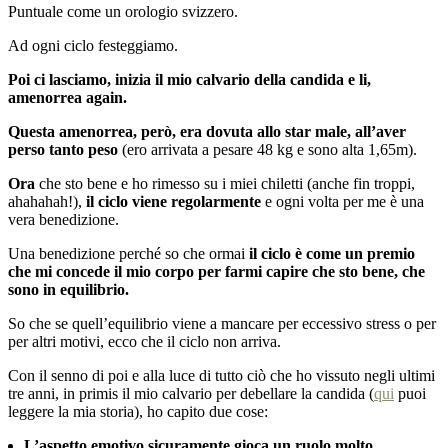
Puntuale come un orologio svizzero.
Ad ogni ciclo festeggiamo.
Poi ci lasciamo, inizia il mio calvario della candida e li,
amenorrea again.
Questa amenorrea, però, era dovuta allo star male, all’aver
perso tanto peso
(ero arrivata a pesare 48 kg e sono alta 1,65m).
Ora
che sto bene e ho rimesso su i miei chiletti (anche fin troppi,
ahahahah!),
il ciclo viene regolarmente
e ogni volta per me è una
vera benedizione.
Una benedizione perché so che ormai
il ciclo è come un premio
che mi concede il mio corpo per farmi capire che sto bene, che
sono in equilibrio.
So che se quell’equilibrio viene a mancare per eccessivo stress o per
per altri motivi, ecco che il ciclo non arriva.
Con il senno di poi e alla luce di tutto ciò che ho vissuto negli ultimi
tre anni, in primis il mio calvario per debellare la candida (
qui
puoi
leggere la mia storia), ho capito due cose:
L’aspetto emotivo sicuramente gioca un ruolo molto