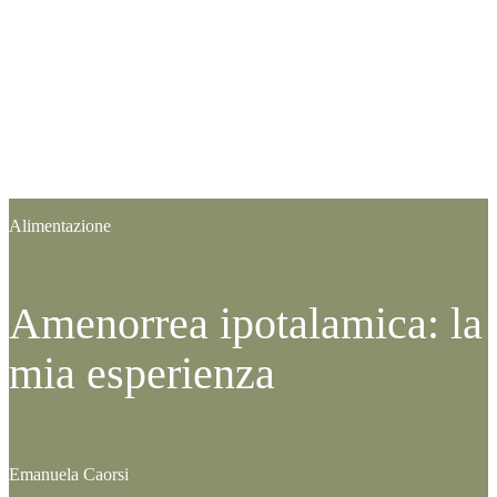
Categoria:
Alimentazione
Amenorrea ipotalamica: la
mia esperienza
Scritto da:
Emanuela Caorsi