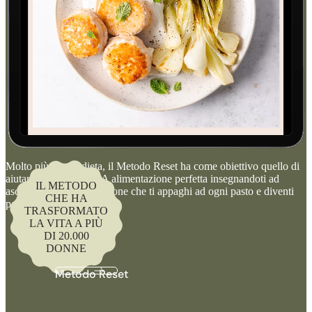
Molto più di una dieta, il Metodo Reset ha come obiettivo quello di
aiutarti a creare la TUA alimentazione perfetta insegnandoti ad
IL METODO
ascoltarti. Un’alimentazione che ti appaghi ad ogni pasto e diventi
CHE HA
per te uno stile di vita.
TRASFORMATO
LA VITA A PIÙ
DI 20.000
DONNE
Metodo Reset