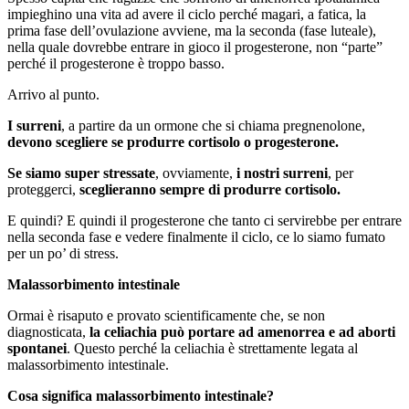
impieghino una vita ad avere il ciclo perché magari, a fatica, la
prima fase dell’ovulazione avviene, ma la seconda (fase luteale),
nella quale dovrebbe entrare in gioco il progesterone, non “parte”
perché il progesterone è troppo basso.
Arrivo al punto.
I surreni
, a partire da un ormone che si chiama pregnenolone,
devono scegliere se produrre cortisolo o progesterone.
Se siamo super stressate
, ovviamente,
i nostri surreni
, per
proteggerci,
sceglieranno sempre di produrre cortisolo.
E quindi? E quindi il progesterone che tanto ci servirebbe per entrare
nella seconda fase e vedere finalmente il ciclo, ce lo siamo fumato
per un po’ di stress.
Malassorbimento intestinale
Ormai è risaputo e provato scientificamente che, se non
diagnosticata,
la celiachia può portare ad amenorrea e ad aborti
spontanei
. Questo perché la celiachia è strettamente legata al
malassorbimento intestinale.
Cosa significa malassorbimento intestinale?