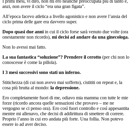
I primi mesi, vi dirò, non mi ero neanche preoccupata più di tanto e,
anzi, non avere il ciclo “era una gran figata”.
All’epoca facevo atletica a livello agonistico e non avere l’ansia del
ciclo prima delle gare era davvero super.
Dopo quasi due anni
in cui il ciclo forse sarà venuto due volte (ora
onestamente non ricordo),
mi decisi ad andare da una ginecologa.
Non lo avessi mai fatto.
La sua fantastica “soluzione”? Prendere il cerotto
(per chi non lo
conoscesse è come la pillola).
I 3 mesi successivi sono stati un inferno.
Stitichezza (di cui non avevo mai sofferto), cistititi on repeat e, la
cosa più brutta al mondo:
la depressione.
Ero completamente fuori di me, odiavo mia mamma con tutte le mie
forze (ricordo ancora quelle sensazioni che provavo – me ne
vergogno se ci penso ora). Ero così fuori controllo e così appesantita
mentre mi allenavo, che decisi di addirittura di smettere di correre.
Proprio l’anno in cui ero andata più forte. Una follia. Non potevo
essere io ad aver deciso.