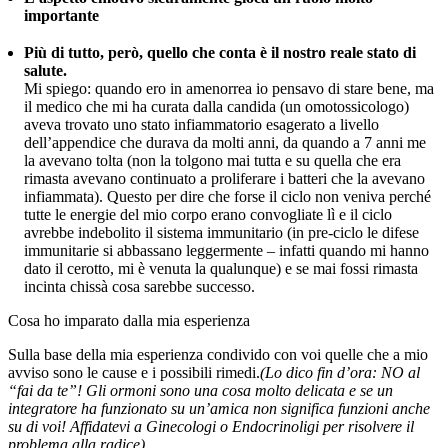
importante
Più di tutto, però, quello che conta è il nostro reale stato di
salute.
Mi spiego: quando ero in amenorrea io pensavo di stare bene, ma
il medico che mi ha curata dalla candida (un omotossicologo)
aveva trovato uno stato infiammatorio esagerato a livello
dell’appendice che durava da molti anni, da quando a 7 anni me
la avevano tolta (non la tolgono mai tutta e su quella che era
rimasta avevano continuato a proliferare i batteri che la avevano
infiammata). Questo per dire che forse il ciclo non veniva perché
tutte le energie del mio corpo erano convogliate lì e il ciclo
avrebbe indebolito il sistema immunitario (in pre-ciclo le difese
immunitarie si abbassano leggermente – infatti quando mi hanno
dato il cerotto, mi è venuta la qualunque) e se mai fossi rimasta
incinta chissà cosa sarebbe successo.
Cosa ho imparato dalla mia esperienza
Sulla base della mia esperienza condivido con voi quelle che a mio
avviso sono le cause e i possibili rimedi.
(Lo dico fin d’ora: NO al
“fai da te”! Gli ormoni sono una cosa molto delicata e se un
integratore ha funzionato su un’amica non significa funzioni anche
su di voi! Affidatevi a Ginecologi o Endocrinoligi per risolvere il
problema alla radice).