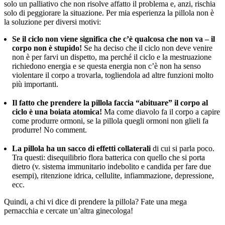
solo un palliativo che non risolve affatto il problema e, anzi, rischia
solo di peggiorare la situazione. Per mia esperienza la pillola non è
la soluzione per diversi motivi:
Se il ciclo non viene significa che c’è qualcosa che non va – il
corpo non è stupido!
Se ha deciso che il ciclo non deve venire
non è per farvi un dispetto, ma perché il ciclo e la mestruazione
richiedono energia e se questa energia non c’è non ha senso
violentare il corpo a trovarla, togliendola ad altre funzioni molto
più importanti.
Il fatto che prendere la pillola faccia “abituare” il corpo al
ciclo è una boiata atomica!
Ma come diavolo fa il corpo a capire
come produrre ormoni, se la pillola quegli ormoni non glieli fa
produrre! No comment.
La pillola ha un sacco di effetti collaterali
di cui si parla poco.
Tra questi: disequilibrio flora batterica con quello che si porta
dietro (v. sistema immunitario indebolito e candida per fare due
esempi), ritenzione idrica, cellulite, infiammazione, depressione,
ecc.
Quindi, a chi vi dice di prendere la pillola? Fate una mega
pernacchia e cercate un’altra ginecologa!