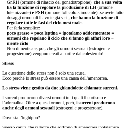
GnRH (ormone di rilascio del gonadotropione),
che a sua volta
ha la funzione di regolare la produzione di LH
(ormone
luteinizzante)
e FSH
(ormone follicolo-stimolante) -se avete fatto
dosaggi ormonali li avrete già visti,
che hanno la funzione di
regolare tutte le fasi del ciclo mestruale.
Per farla semplice:
poco grasso = poca leptina = ipotalamo addormentato =
ormoni che regolano il ciclo che si fanno gli affari loro =
niente ciclo
Non dimenticate, poi, che gli ormoni sessuali (estrogeni e
progesterone) vengono creati a partire dal colesterolo!
Stress
La questione dello stress non è solo una scusa.
Ecco perché lo stress può essere una causa dell’amenorrea.
Lo stress viene gestito da due ghiandolette chiamate surreni.
I surreni producono diversi ormoni tra i quali il cortisolo e
l’adrenalina. Oltre a questi ormoni, però,
i surreni producono
anche degli ormoni sessuali
(estrogeni e progesterone).
Dove sta l’inghippo?
Spesso capita che ragazze che soffrono di amenorrea ipotalamica